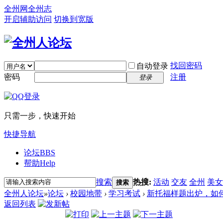
全州网
全州志
开启辅助访问
切换到宽版
找回密码
自动登录
密码
注册
登录
只需一步，快速开始
快捷导航
论坛
BBS
帮助
Help
搜索
热搜:
活动
交友
全州
美女
搜索
全州人论坛
»
论坛
›
校园地带
›
学习考试
›
新托福样题出炉，如
返回列表