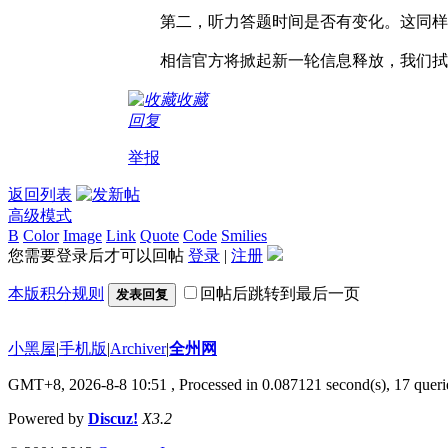
第二，听力答题时间是否有变化。这同样
相信官方将掀起新一轮信息释放，我们拭
收藏
回复
举报
返回列表
高级模式
B
Color
Image
Link
Quote
Code
Smilies
您需要登录后才可以回帖
登录
|
注册
本版积分规则
回帖后跳转到最后一页
发表回复
小黑屋
|
手机版
|
Archiver
|
全州网
GMT+8, 2026-8-8 10:51
, Processed in 0.087121 second(s), 17 queri
Powered by
Discuz!
X3.2