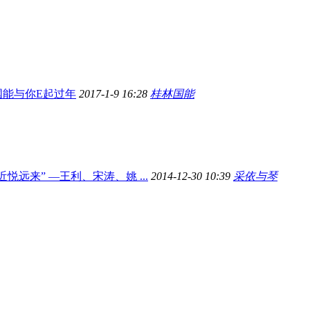
国能与你E起过年
2017-1-9 16:28
桂林国能
近悦远来” —王利、宋涛、姚 ...
2014-12-30 10:39
采依与琴