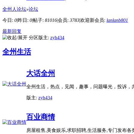
全州人论坛
»
论坛
今日:
0
|
昨日:
0
|
帖子:
81016
|
会员:
3783
|
欢迎新会员:
lanlanb801
最新回复
分区版主:
zyh434
全州生活
大话全州
全州生活，热点，见闻，趣事，问题曝光，投诉，
版主:
zyh434
百业商情
房屋租售,美食娱乐,求职招聘,生活服务,专门发布