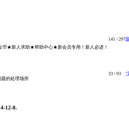
141
/ 297
金币★新人求助★帮助中心★新会员专用！新人必进！
“
33
/ 93
问题的处理场所
4-12-8
.