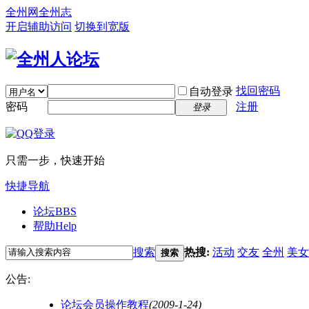
全州网
全州志
开启辅助访问
切换到宽版
找回密码
自动登录
密码
注册
登录
只需一步，快速开始
快捷导航
论坛
BBS
帮助
Help
搜索
热搜:
活动
交友
全州
美女
搜索
公告:
论坛会员操作教程
(2009-1-24)