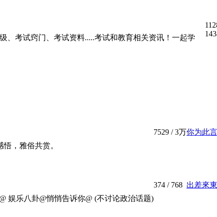
112
143
、考试窍门、考试资料.....考试和教育相关资讯！一起学
7529
/
3万
你为此
感悟，雅俗共赏。
374
/ 768
出差來東
@ 娱乐八卦@悄悄告诉你@ (不讨论政治话题)