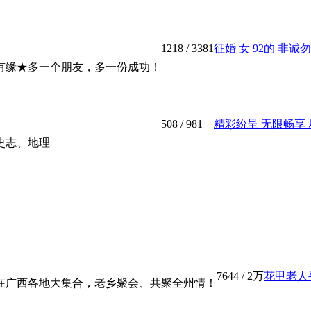
1218
/ 3381
征婚 女 92的 非诚
有缘★多一个朋友，多一份成功！
508
/ 981
精彩纷呈 无限畅享 尽
史志、地理
7644
/
2万
花甲老人
在广西各地大集合，老乡聚会、共聚全州情！