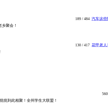
189
/ 484
汽车这些隐
老乡聚会！
130
/ 417
花甲老人
！
560
..统统到此相聚！全州学生大联盟！