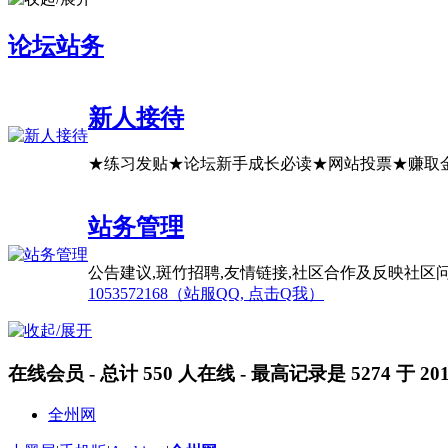
论坛站务
新人接待
★练习发贴★论坛新手成长必读★网站投票★赚取
站务管理
公告建议,斑竹招聘,友情链接,社区合作及反映社区
1053572168（站服QQ, 点击Q我）
在线会员
- 总计
550
人在线 - 最高记录是
5274
于
201
全州网