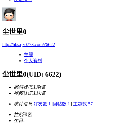
尘世里0
http://bbs.qz0773.com/?6622
主题
个人资料
尘世里0
(UID: 6622)
邮箱状态
未验证
视频认证
未认证
统计信息
好友数 1
|
回帖数 1
|
主题数 57
性别
保密
生日
-