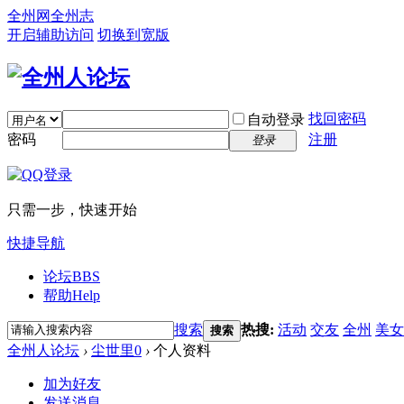
全州网
全州志
开启辅助访问
切换到宽版
找回密码
自动登录
密码
注册
登录
只需一步，快速开始
快捷导航
论坛
BBS
帮助
Help
搜索
热搜:
活动
交友
全州
美女
搜索
全州人论坛
›
尘世里0
›
个人资料
加为好友
发送消息