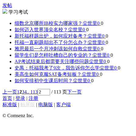
发帖
学习考试
细数北京哪所IB校实力哪家强？
尘世里0
0
如何迈入世界顶尖名校？
尘世里0
0
新托福样题出炉，如何应对备考？
尘世里0
0
托福一直刷题却出不了分怎么办？
尘世里0
0
雅思最后一个月冲刺该如何自救
尘世里0
0
留学生们是怎样吐槽自己的专业的？
尘世里0
0
AP考试结束后都需要关注哪些问题
尘世里0
0
史禺：托福我考了9次，我告诉你怎么学
尘世里0
0
美高生如何克服SAT备考短板？
尘世里0
0
如何安排初中生课后时间？
尘世里0
0
上一页
1
2
3
4
.. 113
/ 113 页
下一页
首页
|
登录
|
注册
标准版
|
触屏版
|
电脑版
|
客户端
© Comsenz Inc.