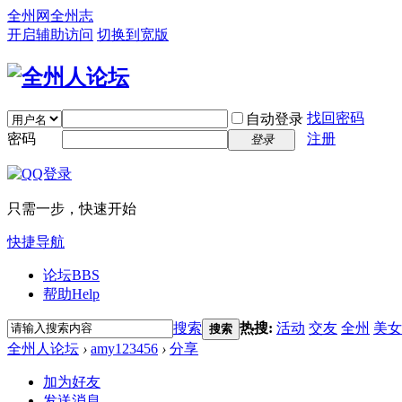
全州网
全州志
开启辅助访问
切换到宽版
找回密码
自动登录
密码
注册
登录
只需一步，快速开始
快捷导航
论坛
BBS
帮助
Help
搜索
热搜:
活动
交友
全州
美女
搜索
全州人论坛
›
amy123456
›
分享
加为好友
发送消息