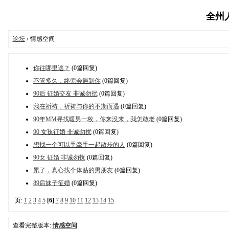
全州人论
论坛
› 情感空间
你往哪里逃？
(0篇回复)
不管多久，终究会遇到你
(0篇回复)
90后 征婚交友 非诚勿扰
(0篇回复)
我在祈祷，祈祷与你的不期而遇
(0篇回复)
90年MM寻找暖男一枚，你来没来，我怎敢老
(0篇回复)
90 女孩征婚 非诚勿扰
(0篇回复)
想找一个可以手牵手一起散步的人
(0篇回复)
90女 征婚 非诚勿扰
(0篇回复)
累了，真心找个体贴的男朋友
(0篇回复)
89后妹子征婚
(0篇回复)
页:
1
2
3
4
5
[6]
7
8
9
10
11
12
13
14
15
查看完整版本:
情感空间