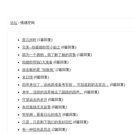
论坛
› 情感空间
曾几何时
(1篇回复)
完美--拍摄婚纱照小贴士
(0篇回复)
因为一个拥抱，我了解了她的背叛
(1篇回复)
拍婚纱照钱5大准备
(0篇回复)
游击般的爱 “拍散拖”
(2篇回复)
末日情
(0篇回复)
四哥来信了，说他原准备考军校， 可知道奶奶去世后，
(0篇回复)
来年，没蹄的浅草掩去了踢踏的蹄声。
(0篇回复)
守望远去的岁月
(0篇回复)
有些孤独无关寂寞
(0篇回复)
垫垫脚，看着日出的地方
(0篇回复)
只是，只是剩下我们的美好回忆
(0篇回复)
有一种忧伤是思念
(2篇回复)