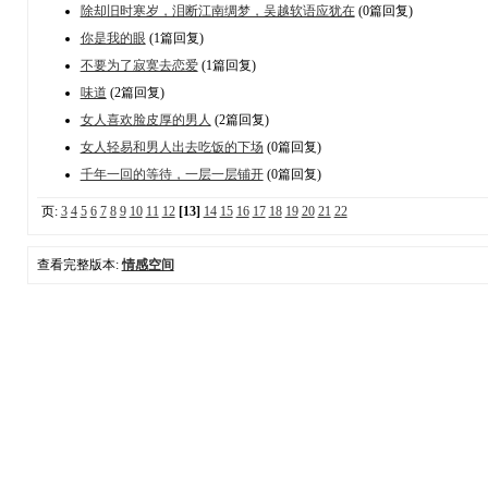
除却旧时寒岁，泪断江南绸梦，吴越软语应犹在
(0篇回复)
你是我的眼
(1篇回复)
不要为了寂寞去恋爱
(1篇回复)
味道
(2篇回复)
女人喜欢脸皮厚的男人
(2篇回复)
女人轻易和男人出去吃饭的下场
(0篇回复)
千年一回的等待，一层一层铺开
(0篇回复)
页:
3
4
5
6
7
8
9
10
11
12
[13]
14
15
16
17
18
19
20
21
22
查看完整版本:
情感空间