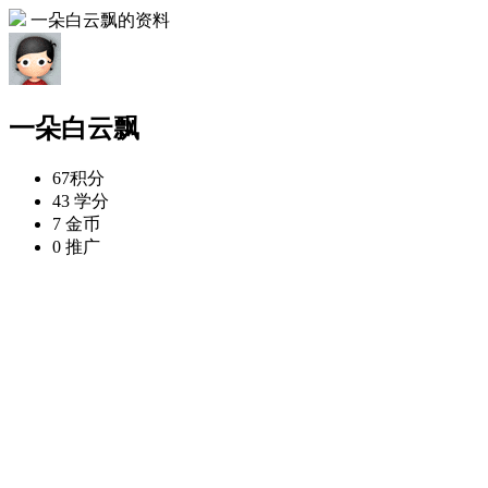
一朵白云飘的资料
一朵白云飘
67
积分
43
学分
7
金币
0
推广