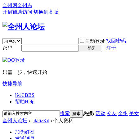
全州网
全州志
开启辅助访问
切换到宽版
找回密码
自动登录
密码
注册
登录
只需一步，快速开始
快捷导航
论坛
BBS
帮助
Help
搜索
热搜:
活动
交友
全州
美女
搜索
全州人论坛
›
jakl6zKd
›
个人资料
加为好友
发送消息