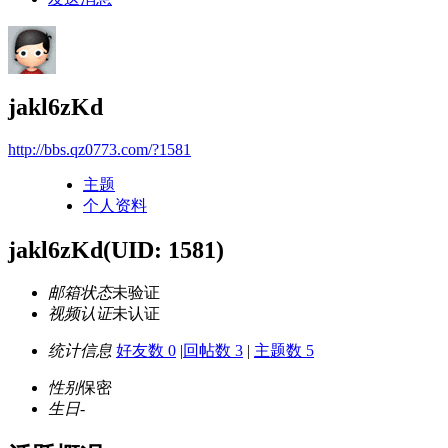
jakl6zKd
http://bbs.qz0773.com/?1581
主题
个人资料
jakl6zKd
(UID: 1581)
邮箱状态
未验证
视频认证
未认证
统计信息
好友数 0
|
回帖数 3
|
主题数 5
性别
保密
生日
-