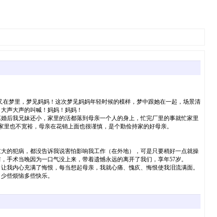
又在梦里，梦见妈妈！这次梦见妈妈年轻时候的模样，梦中跟她在一起，场景清
，大声大声的叫喊！妈妈！妈妈！
婚后我兄妹还小，家里的活都落到母亲一个人的身上，忙完厂里的事就忙家里
家里也不宽裕，母亲在花销上面也很谨慎，是个勤俭持家的好母亲。
大的犯病，都没告诉我说害怕影响我工作（在外地），可是只要稍好一点就操
，手术当晚因为一口气没上来，带着遗憾永远的离开了我们，享年57岁。
让我内心充满了悔恨，每当想起母亲，我就心痛、愧疚、悔恨使我泪流满面。
，少些烦恼多些快乐。