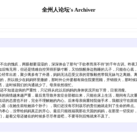
全州人论坛's Archiver
不出的愧疚，两眼都要湿湿的，深深体会了那句“子欲孝而亲不待”的千年古训。昨夜
知后悔无用，但还是情难自控哭得肝肠寸断，又怕惊醒身边熟睡的儿子，只能在心底
经常出差，聚少离多有了外遇，妈妈无法忍受父亲的背叛毅然带我兄妹与之离婚。离
大的，所以很少在妈妈怀里撒娇，那时外公外婆都有病住院要照顾，开销很大，那时候
，这时候我们的沟通就少了。母亲依然很忙。
我还不知道这病的严重性，只记得从此以后妈妈的身体状况开始下滑，日渐消瘦。
的病情越来越严重，最后竟导致并发症全部都出来，只能在床上生活，期间有几次重
说话的态度也不好，完全不理解她的内心。后来母亲病重转院做手术，我都没守在跟前
愿（在她生前给她添个孙子），我们还没有尽到该尽的责任她就走到了生命的终点。
的孝心，没带给妈妈真正的开心。最后只能祝福我那在天国的妈妈，在那里一切安好
，趁着父母还健在的时候多尽尽孝道吧，不要等到后悔就来不及了。