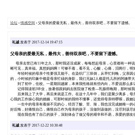
论坛
›
情感空间
› 父母亲的爱最无私，最伟大，善待双亲吧，不要留下遗憾。
礼诚
发表于 2017-12-14 19:47:15
父母亲的爱最无私，最伟大，善待双亲吧，不要留下遗憾。
母亲去世已有11年之久，那时我还没成家，每每想起母亲，心里都有一种说
晰可见，真幸福。真想妈妈啊！可够不着，看不见，心酸，心痛，泪两行，明
年轻时候的母亲个性要强又能干。在染织厂三班倒，从早忙到晚，父亲因公
的，小时候的印象中都是母亲忙碌的身影，我们兄妹2人都是托儿所的阿姨带
到了初中，住校。一星期回趟家，本来我性格就有些内向，不爱说那么多话
记得我读初3毕业，放暑假跟妈妈去医院做了检查---乳腺癌晚期，那时候
后来我上了大学，再后来就是工作。在这十几年中，我们是聚少离多，母亲
心我的工作操心我的婚姻，可那时候的我特不懂事，还觉得母亲特啰嗦，跟她
一生中的母亲有着操不完的心，经历了酸、苦、辣，我也没完成她唯一的心
好后悔，好痛恨自己，痛恨自己作为母亲的孩子，没做到该做的，没尽到该尽
现在我也有了自己的孩子，深刻体会了做父母的艰辛和不易，亲爱的朋友们
礼诚
发表于 2017-12-22 10:30:48