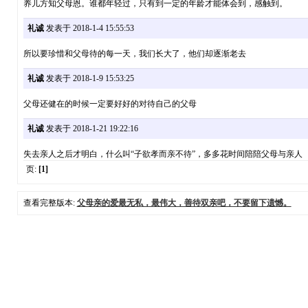
养儿方知父母恩。谁都年轻过，只有到一定的年龄才能体会到，感触到。
礼诚
发表于 2018-1-4 15:55:53
所以要珍惜和父母待的每一天，我们长大了，他们却逐渐老去
礼诚
发表于 2018-1-9 15:53:25
父母还健在的时候一定要好好的对待自己的父母
礼诚
发表于 2018-1-21 19:22:16
失去亲人之后才明白，什么叫“子欲孝而亲不待”，多多花时间陪陪父母与亲人
页:
[1]
查看完整版本:
父母亲的爱最无私，最伟大，善待双亲吧，不要留下遗憾。