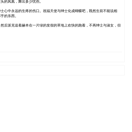
钗头的凤凰，舞出多少忧伤。
士心中永远的生疼的伤口。祝福天使与绅士化成蝴蝶吧，既然生前不能说相
邪乎的东西。
然后派克追着赫本在一片绿的发假的草地上欢快的跑着，不再绅士与淑女，但
。