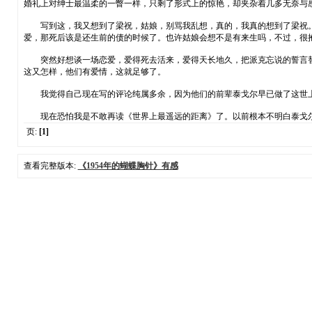
婚礼上对绅士最温柔的一瞥一样，只剩了形式上的惊艳，却夹杂着几多无奈与
写到这，我又想到了梁祝，姑娘，别骂我乱想，真的，我真的想到了梁祝。
爱，那死后该是还生前的债的时候了。也许姑娘会想不是有来生吗，不过，很
突然好想谈一场恋爱，爱得死去活来，爱得天长地久，把派克忘说的誓言替
这又怎样，他们有爱情，这就足够了。
我觉得自己现在写的评论纯属多余，因为他们的前辈泰戈尔早已做了这世上
现在恐怕我是不敢再读《世界上最遥远的距离》了。以前根本不明白泰戈尔
页:
[1]
查看完整版本:
《1954年的蝴蝶胸针》有感