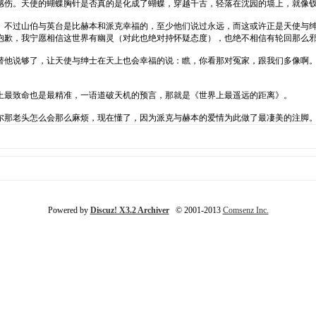
感伤。天使的蝴蝶胸针是否真的是化成了蝴蝶，穿越千古，轻落在沈园的墙上，就像
不过山伯与英台是比赫本和派克幸福的，至少他们说过永远，而这或许正是天使与绅
抱歉，我宁愿相信这世界有幽灵（对此也绝对持怀疑态度），也绝不相信有轮回那么
他说够了，让天使与绅士在天上也会幸福的说：瞧，你看那对冤家，跟我们多像啊。
最致命也是最精准，一语道破天机的预言，那就是《世界上最遥远的距离》。
那老头怎么会那么麻烦，现在懂了，因为派克与赫本的爱情为此做了最凄美的注脚
Powered by
Discuz! X3.2 Archiver
© 2001-2013
Comsenz Inc.