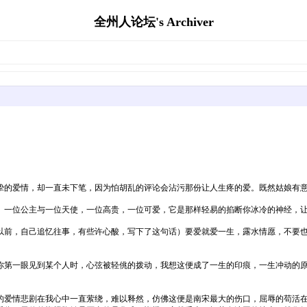
全州人论坛's Archiver
。
的爱情，却一直未下笔，因为怕胡乱的评论会沾污那份让人生疼的爱。既然姑娘有意
一位公主与一位天使，一位高贵，一位可爱，它是那样轻易的掐断你冰冷的神经，让
前，自己追忆往事，有些许心酸，写下了这句话）要爱就爱一生，露水情愿，不要也
第一眼见到某个人时，心弦被轻佻的拨动，我想这便成了一生的印痕，一生冲动的原
爱情悲剧在我心中一直萦绕，难以释然，仿佛这便是南宋最大的伤口，屈辱的苟活在