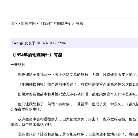
论坛
›
情感空间
› 《1954年的蝴蝶胸针》有感
George
发表于 2013-3-10 12:22:04
《1954年的蝴蝶胸针》有感
一些感触
郭晓娜筒子要我写一下关于这篇文章的感触，无奈，只得硬着头皮下笔了
《年的蝴蝶胸针》很久以前便看过了，总觉得需要写点东西来悼念这份真挚
如果对奥黛丽赫本和秀兰邓波儿不心动的话，很难想象这个人的审美趣味。
他们让我想起了一句话：有时候，一旦错手，便成了另一种永久。（很久以
会在夜里暗暗生疼。
或许生命中会相遇很多人，但大都太匆匆，失去了，也不觉得遗憾。但当你
燃烧，我个性太张扬了吧。
我突然想到了陆游和唐婉，尽管相差很多，但我仍然不禁地想到了。唐陆的