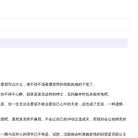
要我写点什么，便不得不顶着遭雷劈的危险执拗的下笔了。
你不得不心醉。就算是派克这样的绅士，见到赫本时也未能幸免吧。
罢。但一生无法去爱或不敢去爱自己心中的天使，这也成了悲哀，一种遗憾，
因吧，显然派克绝不像我，不会让自己的冲动泛滥成灾，而我却会让他肆意的
一隅与压抑人的理学已不再是。试想，沈园相会时唐婉多情的回望是否跟公主