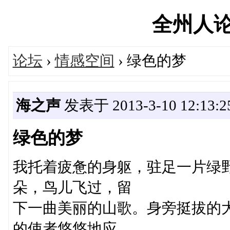
全州人论坛'
论坛
›
情感空间
› 绿色的梦
海之声
发表于 2013-3-10 12:13:2
绿色的梦
我托着疲惫的身躯，驻足一片绿
朵，鸟儿飞过，留
下一曲美丽的山歌。身旁挺拔的
的使者悠悠地应