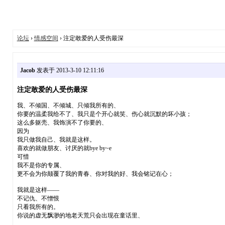
论坛
›
情感空间
› 注定敢爱的人受伤最深
Jacob
发表于 2013-3-10 12:11:16
注定敢爱的人受伤最深
我、不倾国、不倾城、只倾我所有的、
你要的温柔我给不了、我只是个开心就笑、伤心就沉默的坏小孩；
这么多躯壳、我饰演不了你要的、
因为
我只做我自己、我就是这样。
喜欢的就做朋友、讨厌的就bye by~e
可惜
我不是你的专属、
更不会为你颠覆了我的青春、你对我的好、我会铭记在心；
我就是这样——
不记仇、不憎恨
只看我所有的。
你说的虚无飘渺的地老天荒只会出现在童话里、