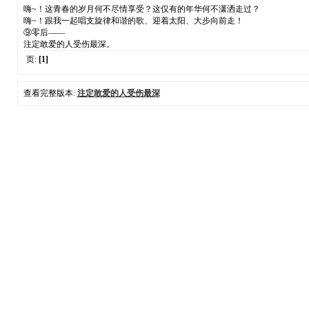
嗨~！这青春的岁月何不尽情享受？这仅有的年华何不潇洒走过？
嗨~！跟我一起唱支旋律和谐的歌、迎着太阳、大步向前走！
⑨零后——
注定敢爱的人受伤最深。
页:
[1]
查看完整版本:
注定敢爱的人受伤最深