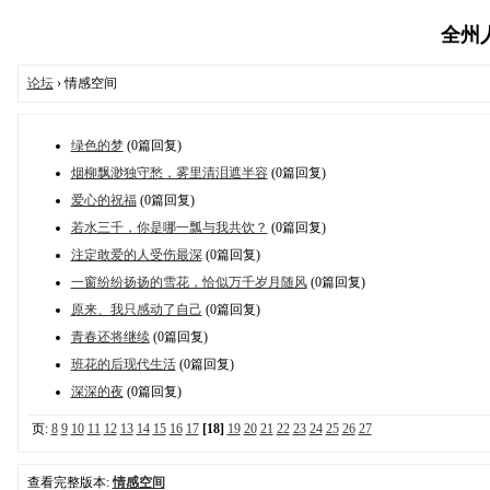
全州人论
论坛
› 情感空间
绿色的梦
(0篇回复)
烟柳飘渺独守愁，雾里清泪遮半容
(0篇回复)
爱心的祝福
(0篇回复)
若水三千，你是哪一瓢与我共饮？
(0篇回复)
注定敢爱的人受伤最深
(0篇回复)
一窗纷纷扬扬的雪花，恰似万千岁月随风
(0篇回复)
原来、我只感动了自己
(0篇回复)
青春还将继续
(0篇回复)
班花的后现代生活
(0篇回复)
深深的夜
(0篇回复)
页:
8
9
10
11
12
13
14
15
16
17
[18]
19
20
21
22
23
24
25
26
27
查看完整版本:
情感空间