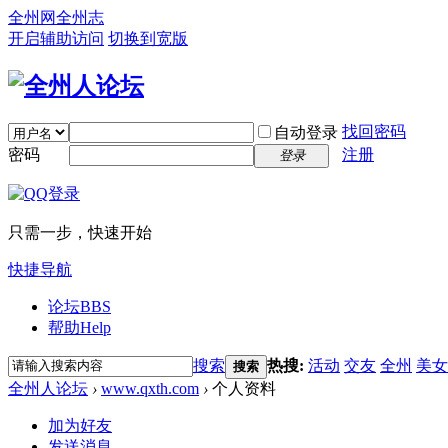
全州网
全州志
开启辅助访问
切换到宽版
找回密码
自动登录
密码
注册
登录
只需一步，快速开始
快捷导航
论坛
BBS
帮助
Help
搜索
热搜:
活动
交友
全州
美女
搜索
全州人论坛
›
www.qxth.com
›
个人资料
加为好友
发送消息